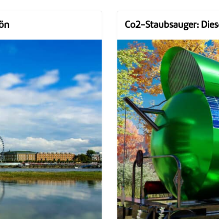
hön
Co2-Staubsauger: Dies