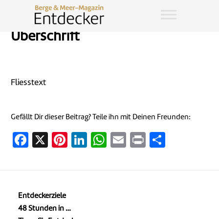
Überschrift
Fliesstext
Gefällt Dir dieser Beitrag? Teile ihn mit Deinen Freunden:
Facebook
X
Pinterest
LinkedIn
WhatsApp
Email
Print
Teilen
Entdeckerziele
48 Stunden in …