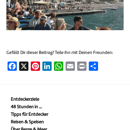
Gefällt Dir dieser Beitrag? Teile ihn mit Deinen Freunden:
Facebook
X
Pinterest
LinkedIn
WhatsApp
Email
Print
Teilen
Entdeckerziele
48 Stunden in …
Tipps für Entdecker
Reisen & Speisen
Über Berge & Meer