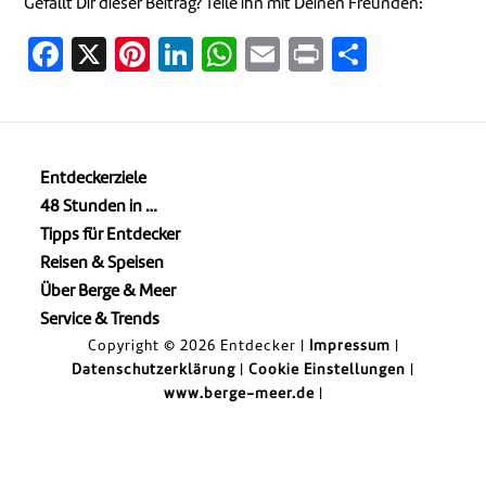
Gefällt Dir dieser Beitrag? Teile ihn mit Deinen Freunden:
Facebook
X
Pinterest
LinkedIn
WhatsApp
Email
Print
Teilen
Entdeckerziele
48 Stunden in …
Tipps für Entdecker
Reisen & Speisen
Über Berge & Meer
Service & Trends
Copyright © 2026 Entdecker |
Impressum
|
Datenschutzerklärung
|
Cookie Einstellungen
|
www.berge-meer.de
|