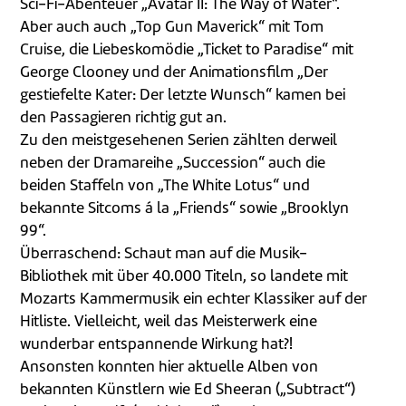
Sci-Fi-Abenteuer „Avatar II: The Way of Water“.
Aber auch auch „Top Gun Maverick“ mit Tom
Cruise, die Liebeskomödie „Ticket to Paradise“ mit
George Clooney und der Animationsfilm „Der
gestiefelte Kater: Der letzte Wunsch“ kamen bei
den Passagieren richtig gut an.
Zu den meistgesehenen Serien zählten derweil
neben der Dramareihe „Succession“ auch die
beiden Staffeln von „The White Lotus“ und
bekannte Sitcoms á la „Friends“ sowie „Brooklyn
99“.
Überraschend: Schaut man auf die Musik-
Bibliothek mit über 40.000 Titeln, so landete mit
Mozarts Kammermusik ein echter Klassiker auf der
Hitliste. Vielleicht, weil das Meisterwerk eine
wunderbar entspannende Wirkung hat?!
Ansonsten konnten hier aktuelle Alben von
bekannten Künstlern wie Ed Sheeran („Subtract“)