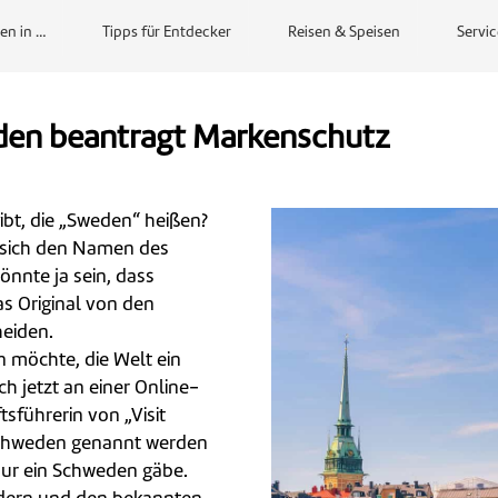
en in …
Tipps für Entdecker
Reisen & Speisen
Servic
eden beantragt Markenschutz
ibt, die „Sweden“ heißen?
 sich den Namen des
nnte ja sein, dass
 Original von den
eiden.
 möchte, die Welt ein
h jetzt an einer Online-
sführerin von „Visit
 Schweden genannt werden
nur ein Schweden gäbe.