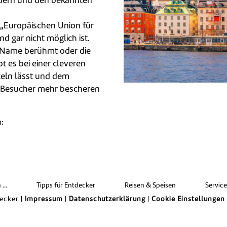
ldern und den bekannten
 „Europäischen Union für
d gar nicht möglich ist.
e Name berühmt oder die
t es bei einer cleveren
eln lässt und dem
n Besucher mehr bescheren
n:
len
n …
Tipps für Entdecker
Reisen & Speisen
Servic
ecker |
Impressum
|
Datenschutzerklärung
|
Cookie Einstellungen