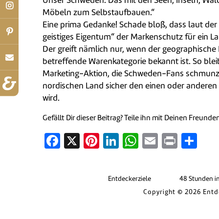
Unser Schweden. Das mit den Seen, Inseln, Wä
Möbeln zum Selbstaufbauen.“
Eine prima Gedanke! Schade bloß, dass laut der
geistiges Eigentum“ der Markenschutz für ein Lan
Der greift nämlich nur, wenn der geographisch
betreffende Warenkategorie bekannt ist. So bleib
Marketing-Aktion, die Schweden-Fans schmunz
nordischen Land sicher den einen oder andere
wird.
Gefällt Dir dieser Beitrag? Teile ihn mit Deinen Freunde
Facebook
X
Pinterest
LinkedIn
WhatsApp
Email
Print
Tei
Entdeckerziele
48 Stunden i
Copyright © 2026 Entd