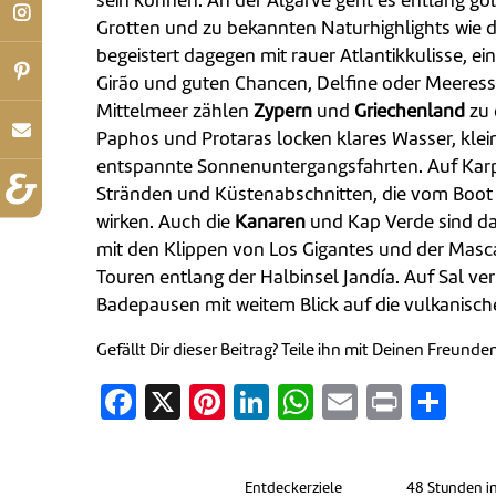
sein können. An der Algarve geht es entlang go
Grotten und zu bekannten Naturhighlights wie 
begeistert dagegen mit rauer Atlantikkulisse, e
Girão und guten Chancen, Delfine oder Meeress
Mittelmeer zählen
Zypern
und
Griechenland
zu 
Paphos und Protaras locken klares Wasser, kle
entspannte Sonnenuntergangsfahrten. Auf Karpa
Stränden und Küstenabschnitten, die vom Boot
wirken. Auch die
Kanaren
und Kap Verde sind da
mit den Klippen von Los Gigantes und der Masc
Touren entlang der Halbinsel Jandía. Auf Sal v
Badepausen mit weitem Blick auf die vulkanisch
Gefällt Dir dieser Beitrag? Teile ihn mit Deinen Freunde
Facebook
X
Pinterest
LinkedIn
WhatsApp
Email
Print
Tei
Entdeckerziele
48 Stunden i