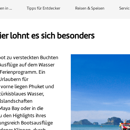
en in …
Tipps für Entdecker
Reisen & Speisen
Servic
er lohnt es sich besonders
oot zu versteckten Buchten
Ausflüge auf dem Wasser
 Ferienprogramm. Ein
 Urlaubern für
vorne liegen Phuket und
 türkisblaues Wasser,
lslandschaften
Maya Bay oder in die
 den Highlights ihres
ungsreich Bootsausflüge