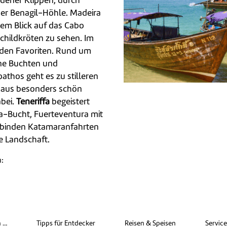
ldener Klippen, durch
der Benagil-Höhle. Madeira
inem Blick auf das Cabo
childkröten zu sehen. Im
den Favoriten. Rund um
ine Buchten und
thos geht es zu stilleren
 aus besonders schön
bei.
Teneriffa
begeistert
a-Bucht, Fuerteventura mit
erbinden Katamaranfahrten
e Landschaft.
n:
len
n …
Tipps für Entdecker
Reisen & Speisen
Servic