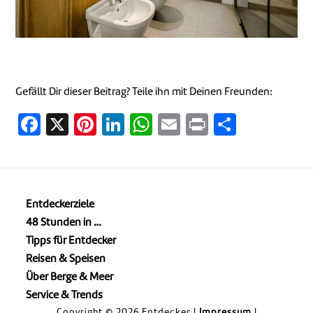
Gefällt Dir dieser Beitrag? Teile ihn mit Deinen Freunden:
Facebook
X
Pinterest
LinkedIn
WhatsApp
Email
Print
Teilen
Entdeckerziele
48 Stunden in …
Tipps für Entdecker
Reisen & Speisen
Über Berge & Meer
Service & Trends
Copyright © 2026 Entdecker |
Impressum
|