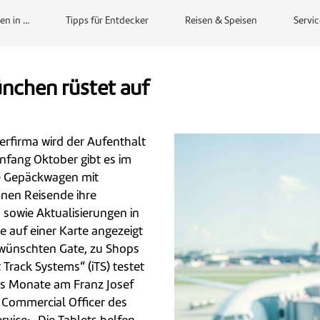
en in …
Tipps für Entdecker
Reisen & Speisen
Servic
ünchen rüstet auf
erfirma wird der Aufenthalt
fang Oktober gibt es im
e Gepäckwagen mit
nnen Reisende ihre
 sowie Aktualisierungen in
le auf einer Karte angezeigt
ewünschten Gate, zu Shops
 Track Systems“ (iTS) testet
hs Monate am Franz Josef
f Commercial Officer des