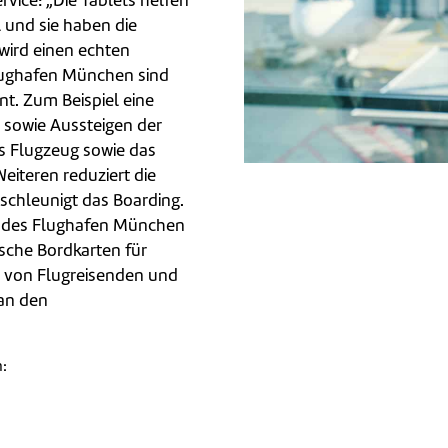
rvice: „Die Tablets helfen
 und sie haben die
wird einen echten
lughafen München sind
nt. Zum Beispiel eine
- sowie Aussteigen der
s Flugzeug sowie das
eiteren reduziert die
schleunigt das Boarding.
gie des Flughafen München
sche Bordkarten für
n von Flugreisenden und
an den
n:
len