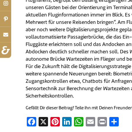
Flughafens, begrüßt den bislang einzigartigen Se
unseren Gästen bei der Orientierung im Terminal
aktuellen Fluginformationen immer im Blick. Es 
Mehrwert für unsere Reisenden bringen“. Am F
aber noch weitere Digitalisierungsprojekte gepla
vollautomatisierte Passagierbrücke, die das Ein
Fluggäste erleichtern soll und das Andocken an
Abdocken deutlich schneller machen soll. Des W
autonome Brücke Wartezeiten im Flieger und be
Für die Zukunft hält die Digitalisierungsstrate
weitere spannende Neuerungen bereit: Biometri
Zugangskontrollen etwa, Chatbots für Anfrage
Sensortechnik zur Berechnung der Wartezeiten 
Sicherheitskontrollen.
Gefällt Dir dieser Beitrag? Teile ihn mit Deinen Freunde
Facebook
X
Pinterest
LinkedIn
WhatsApp
Email
Print
Tei