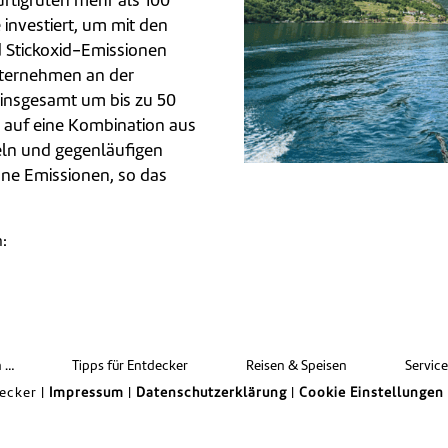
urtigruten mehr als 100
 investiert, um mit den
 Stickoxid-Emissionen
Unternehmen an der
 insgesamt um bis zu 50
r auf eine Kombination aus
eln und gegenläufigen
ohne Emissionen, so das
n:
len
n …
Tipps für Entdecker
Reisen & Speisen
Servic
ecker |
Impressum
|
Datenschutzerklärung
|
Cookie Einstellungen