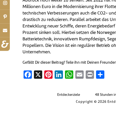
Abdruck noch weiter zu senken. Seit 2022 hat H
Millionen Euro in die Modernisierung ihrer Flotte
technischen Verbesserungen auch die CO2- und
drastisch zu reduzieren. Parallel arbeitet das 
Entwicklung neuer Schiffe, deren Energiebedarf
Prozent sinken soll. Hierbei setzen die Norwege
Batterietechnik, innovativem Rumpfdesign, Seg
Propellern. Die Vision ist ein regulärer Betrieb 
Unternehmen.
Gefällt Dir dieser Beitrag? Teile ihn mit Deinen Freunde
Facebook
X
Pinterest
LinkedIn
WhatsApp
Email
Print
Tei
Entdeckerziele
48 Stunden i
Copyright © 2026 Entd