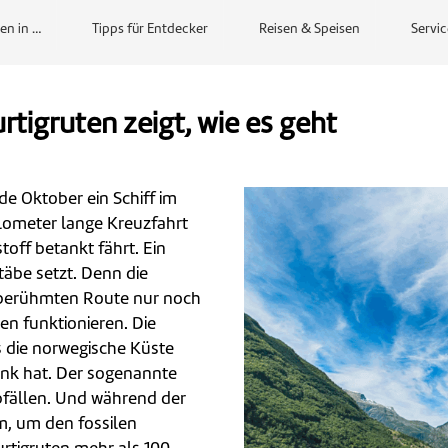
en in …
Tipps für Entdecker
Reisen & Speisen
Servic
rtigruten zeigt, wie es geht
de Oktober ein Schiff im
lometer lange Kreuzfahrt
toff betankt fährt. Ein
äbe setzt. Denn die
r berühmten Route nur noch
en funktionieren. Die
as die norwegische Küste
Tank hat. Der sogenannte
abfällen. Und während der
om, um den fossilen