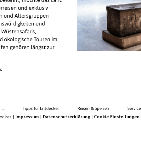
 bekannt, möchte das Land
rreisen und exklusiv
en und Altersgruppen
nswürdigkeiten und
 Wüstensafaris,
nd ökologische Touren im
fen gehören längst zur
n:
len
n …
Tipps für Entdecker
Reisen & Speisen
Servic
ecker |
Impressum
|
Datenschutzerklärung
|
Cookie Einstellungen