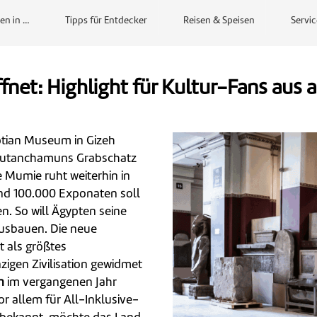
en in …
Tipps für Entdecker
Reisen & Speisen
Servic
et: Highlight für Kultur-Fans aus a
ptian Museum in Gizeh
h Tutanchamuns Grabschatz
e Mumie ruht weiterhin in
 und 100.000 Exponaten soll
. So will Ägypten seine
ausbauen. Die neue
t als größtes
zigen Zivilisation gewidmet
n
im vergangenen Jahr
or allem für All-Inklusive-