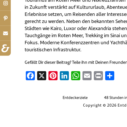
Tourismus am Roten Meer und Nilkreuzfahrten
in Zukunft verstärkt auf Kultururlaub, Abenteue
Erlebnisse setzen, um Reisenden aller Interess
gerecht zu werden. Neben den bekannten Sehe
Städten wie Kairo, Luxor oder Alexandria stehen
Tauchgänge im Roten Meer, Trekking im Sinai u
Fokus. Moderne Konferenzzentren und Yachthä
touristischen Infrastruktur.
Gefällt Dir dieser Beitrag? Teile ihn mit Deinen Freunde
Facebook
X
Pinterest
LinkedIn
WhatsApp
Email
Print
Tei
Entdeckerziele
48 Stunden i
Copyright © 2026 Entd