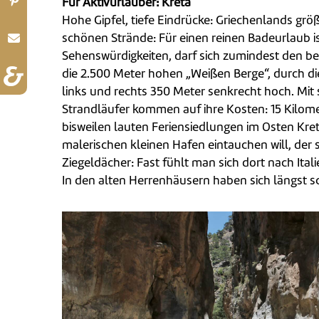
Für Aktivurlauber: Kreta
Hohe Gipfel, tiefe Eindrücke: Griechenlands gr
schönen Strände: Für einen reinen Badeurlaub ist
Sehenswürdigkeiten, darf sich zumindest den be
die 2.500 Meter hohen „Weißen Berge“, durch die
links und rechts 350 Meter senkrecht hoch. Mit
Strandläufer kommen auf ihre Kosten: 15 Kilomet
bisweilen lauten Feriensiedlungen im Osten Kre
malerischen kleinen Hafen eintauchen will, der 
Ziegeldächer: Fast fühlt man sich dort nach Ital
In den alten Herrenhäusern haben sich längst 