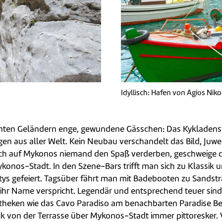
Idyllisch: Hafen von Agios Nik
ten Geländern enge, gewundene Gässchen: Das Kykladenst
gen aus aller Welt. Kein Neubau verschandelt das Bild, Ju
eß sich auf Mykonos niemand den Spaß verderben, geschweige d
onos-Stadt. In den Szene-Bars trifft man sich zu Klassik 
s gefeiert. Tagsüber fährt man mit Badebooten zu Sandst
ihr Name verspricht. Legendär und entsprechend teuer sind d
kotheken wie das Cavo Paradiso am benachbarten Paradise 
ick von der Terrasse über Mykonos-Stadt immer pittoreske