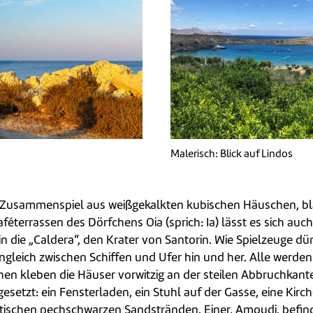
Malerisch: Blick auf Lindos
des Zusammenspiel aus weißgekalkten kubischen Häuschen, 
aféterrassen des Dörfchens Oia (sprich: Ia) lässt es sich a
n die „Caldera“, den Krater von Santorin. Wie Spielzeuge dü
ngleich zwischen Schiffen und Ufer hin und her. Alle werden
en kleben die Häuser vorwitzig an der steilen Abbruchkant
esetzt: ein Fensterladen, ein Stuhl auf der Gasse, eine Kirc
schen pechschwarzen Sandstränden. Einer, Amoudi, befindet