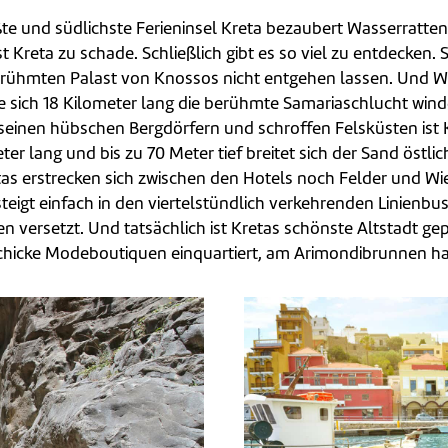
ößte und südlichste Ferieninsel Kreta bezaubert Wasserratte
 Kreta zu schade. Schließlich gibt es so viel zu entdecken. 
rühmten Palast von Knossos nicht entgehen lassen. Und Wan
 sich 18 Kilometer lang die berühmte Samariaschlucht winde
 seinen hübschen Bergdörfern und schroffen Felsküsten ist 
er lang und bis zu 70 Meter tief breitet sich der Sand öst
tas erstrecken sich zwischen den Hotels noch Felder und Wi
steigt einfach in den viertelstündlich verkehrenden Linien
ien versetzt. Und tatsächlich ist Kretas schönste Altstadt g
schicke Modeboutiquen einquartiert, am Arimondibrunnen h