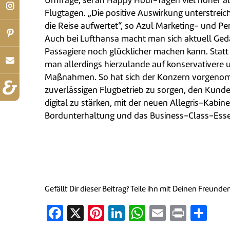
Umfrage, sei an Happy Hour-Tagen viel höher a
Flugtagen. „Die positive Auswirkung unterstreich
die Reise aufwertet“, so Azul Marketing- und P
Auch bei Lufthansa macht man sich aktuell Ged
Passagiere noch glücklicher machen kann. Statt 
man allerdings hierzulande auf konservativere 
Maßnahmen. So hat sich der Konzern vorgenom
zuverlässigen Flugbetrieb zu sorgen, den Kund
digital zu stärken, mit der neuen Allegris-Kabin
Bordunterhaltung und das Business-Class-Esse
Gefällt Dir dieser Beitrag? Teile ihn mit Deinen Freunde
Facebook
X
Pinterest
LinkedIn
WhatsApp
Email
Print
Tei