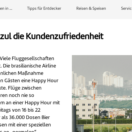
en in …
Tipps für Entdecker
Reisen & Speisen
Servic
 Azul die Kundenzufriedenheit
 Viele Fluggesellschaften
Die brasilianische Airline
öhnlichen Maßnahme
ihren Gästen eine Happy Hour
ekte. Flüge zwischen
en noch nie so
llem an einer Happy Hour mit
tags von 16 bis 22
r als 36.000 Dosen Bier
en mit einer speziellen