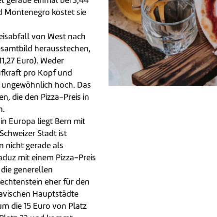
et gerade einmal bei 3,44
d Montenegro kostet sie
reisabfall von West nach
esamtbild herausstechen,
11,27 Euro). Weder
fkraft pro Kopf und
t ungewöhnlich hoch. Das
n, die den Pizza-Preis in
n.
in Europa liegt Bern mit
Schweizer Stadt ist
n nicht gerade als
Vaduz mit einem Pizza-Preis
 die generellen
echtenstein eher für den
navischen Hauptstädte
um die 15 Euro von Platz