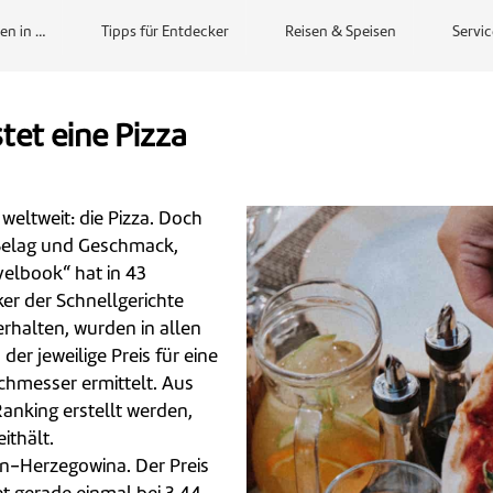
en in …
Tipps für Entdecker
Reisen & Speisen
Servic
tet eine Pizza
weltweit: die Pizza. Doch
 Belag und Geschmack,
velbook“ hat in 43
er der Schnellgerichte
erhalten, wurden in allen
er jeweilige Preis für eine
chmesser ermittelt. Aus
nking erstellt werden,
ithält.
en-Herzegowina. Der Preis