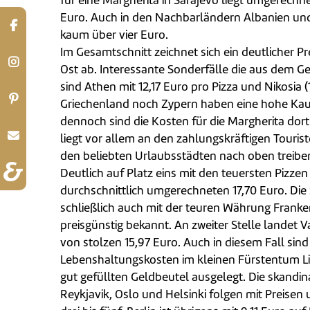
für eine Margherita in Sarajevo liegt umgerechn
Euro. Auch in den Nachbarländern Albanien un
kaum über vier Euro.
Im Gesamtschnitt zeichnet sich ein deutlicher P
Ost ab. Interessante Sonderfälle die aus dem G
sind Athen mit 12,17 Euro pro Pizza und Nikosia (
Griechenland noch Zypern haben eine hohe Kau
dennoch sind die Kosten für die Margherita dor
liegt vor allem an den zahlungskräftigen Touriste
den beliebten Urlaubsstädten nach oben treibe
Deutlich auf Platz eins mit den teuersten Pizzen 
durchschnittlich umgerechneten 17,70 Euro. Die 
schließlich auch mit der teuren Währung Franke
preisgünstig bekannt. An zweiter Stelle landet 
von stolzen 15,97 Euro. Auch in diesem Fall sind
Lebenshaltungskosten im kleinen Fürstentum Li
gut gefüllten Geldbeutel ausgelegt. Die skandi
Reykjavik, Oslo und Helsinki folgen mit Preisen 