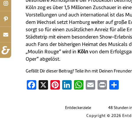
besondere Atmosphäre der Produktion bestmö
Köln zog es über 1,5 Millionen Zuschauer in eine
Vorstellungen und auch international ist das Mus
dem Wechsel setzt Hamburg weiter auf große 
sorgt so für einen zusätzlichen Anreiz für alle En
Städtetrip mit einem besonderen Show-Erlebni
auch Fans der bisherigen Heimat des Musicals d
„Moulin Rouge“ wird in
Köln
von dem Erfolgsga
Oper“ abgelöst.
Gefällt Dir dieser Beitrag? Teile ihn mit Deinen Freunde
Facebook
X
Pinterest
LinkedIn
WhatsApp
Email
Print
Tei
Entdeckerziele
48 Stunden i
Copyright © 2026 Entd