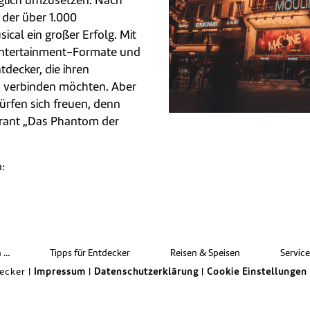
glich umzusetzen. Nach
 der über 1.000
ical ein großer Erfolg. Mit
Entertainment-Formate und
tdecker, die ihren
s verbinden möchten. Aber
ürfen sich freuen, denn
rant „Das Phantom der
n:
len
n …
Tipps für Entdecker
Reisen & Speisen
Servic
ecker |
Impressum
|
Datenschutzerklärung
|
Cookie Einstellungen