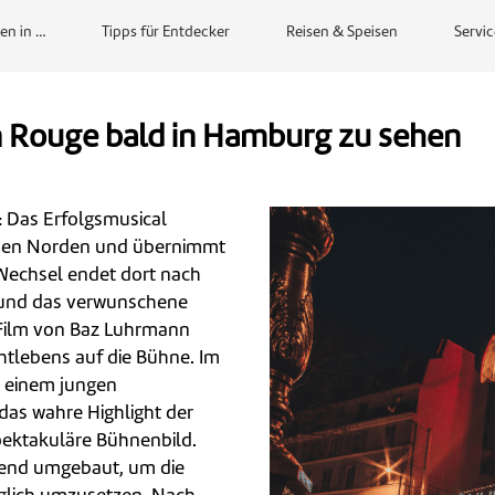
en in …
Tipps für Entdecker
Reisen & Speisen
Servic
n Rouge bald in Hamburg zu sehen
 Das Erfolgsmusical
den Norden und übernimmt
Wechsel endet dort nach
r und das verwunschene
 Film von Baz Luhrmann
htlebens auf die Bühne. Im
n einem jungen
 das wahre Highlight der
ektakuläre Bühnenbild.
nd umgebaut, um die