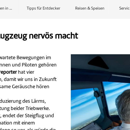
en in …
Tipps für Entdecker
Reisen & Speisen
Servic
Flugzeug nervös macht
erwartete Bewegungen im
tinnen und Piloten gehören
reporter
hat vier
, damit wir uns in Zukunft
ltsame Geräusche hören
eduzierung des Lärms,
stung beider Triebwerke.
t, endet der Steigflug und
nation mit einem