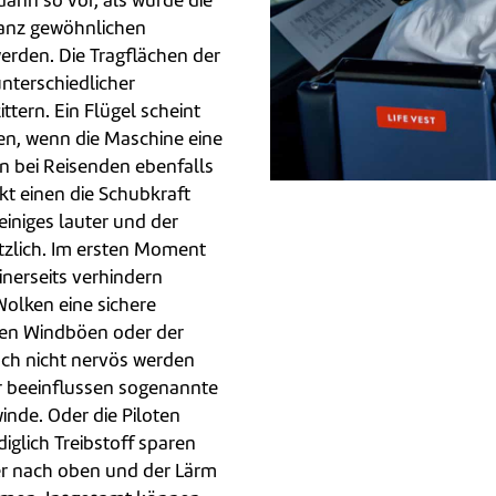
ann so vor, als würde die
ganz gewöhnlichen
rden. Die Tragflächen der
nterschiedlicher
ittern. Ein Flügel scheint
en, wenn die Maschine eine
n bei Reisenden ebenfalls
kt einen die Schubkraft
einiges lauter und der
tzlich. Im ersten Moment
inerseits verhindern
olken eine sichere
rken Windböen oder der
ch nicht nervös werden
 beeinflussen sogenannte
inde. Oder die Piloten
diglich Treibstoff sparen
der nach oben und der Lärm