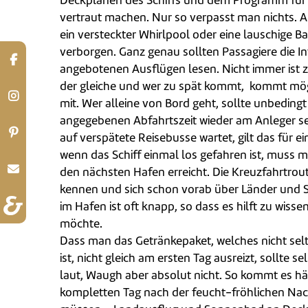
Deckplänen des Schiffs und dem Programm fü
vertraut machen. Nur so verpasst man nichts. Au
ein versteckter Whirlpool oder eine lauschige Ba
verborgen. Ganz genau sollten Passagiere die I
angebotenen Ausflügen lesen. Nicht immer ist z
der gleiche und wer zu spät kommt, kommt mög
mit. Wer alleine von Bord geht, sollte unbedingt
angegebenen Abfahrtszeit wieder am Anleger se
auf verspätete Reisebusse wartet, gilt das für e
wenn das Schiff einmal los gefahren ist, muss 
den nächsten Hafen erreicht. Die Kreuzfahrtrou
kennen und sich schon vorab über Länder und St
im Hafen ist oft knapp, so dass es hilft zu wis
möchte.
Dass man das Getränkepaket, welches nicht selte
ist, nicht gleich am ersten Tag ausreizt, sollte se
laut, Waugh aber absolut nicht. So kommt es hä
kompletten Tag nach der feucht-fröhlichen Nac