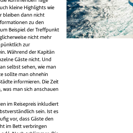
r die kommenden Tage
ch kleine Highlights wie
r bleiben dann nicht
nformationen zu den
um Beispiel der Treffpunkt
licherweise nicht mehr
 pünktlich zur
in. Während der Kapitän
inzelne Gäste nicht. Und
man selbst sehen, wie man
te sollte man ohnehin
ädte informieren. Die Zeit
sen, was man sich anschauen
n im Reisepreis inkludiert
lbstverständlich sein. Ist es
ufig vor, dass Gäste den
ht im Bett verbringen