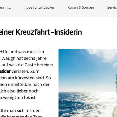
en in …
Tipps für Entdecker
Reisen & Speisen
Servic
 einer Kreuzfahrt-Insiderin
Hilfe und was muss ich
n Waugh hat sechs Jahre
 auf was die Gäste bei einer
nsider
verraten. Zum
ion am kürzesten sind. So
emen unmittelbar nach der
ch also lieber noch
m wenigsten los ist
ollte man sich mit den