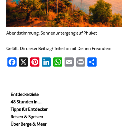
Abendstimmung: Sonnenuntergang auf Phuket
Gefällt Dir dieser Beitrag? Teile ihn mit Deinen Freunden:
Facebook
X
Pinterest
LinkedIn
WhatsApp
Email
Print
Teilen
Entdeckerziele
48 Stunden in …
Tipps für Entdecker
Reisen & Speisen
Über Berge & Meer