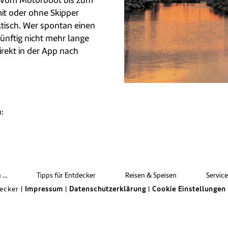
, vom Motorboot bis zum
it oder ohne Skipper
ktisch. Wer spontan einen
nftig nicht mehr lange
rekt in der App nach
n:
len
n …
Tipps für Entdecker
Reisen & Speisen
Servic
ecker |
Impressum
|
Datenschutzerklärung
|
Cookie Einstellungen