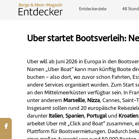
Entdeckerziele
48 Stund
Uber startet Bootsverleih: N
Uber will ab Juni 2026 in Europa in den Bootsve
Namen „Uber Boat“ kann man künftig Boote dir
buchen - also dort, wo zuvor schon Fahrten, E
andere Services organisiert wurden. Zum Start s
an den Mittelmeerküsten verfügbar sein. In Fran
unter anderem
Marseille
,
Nizza
, Cannes, Saint-
Insgesamt sollen rund 20 europäische Reisezie
darunter
Italien
,
Spanien
,
Portugal
und
Kroatien
arbeitet Uber mit „Click and Boat“ zusammen, e
Plattform für Bootsvermietungen. Dadurch be