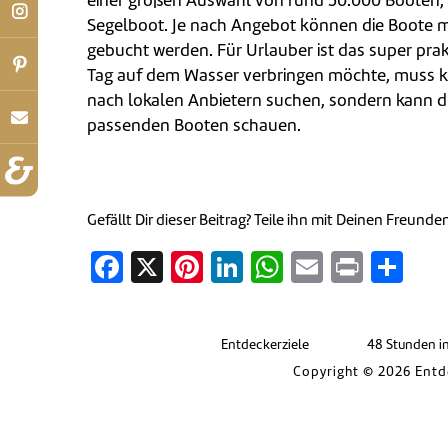
einer großen Auswahl von rund 50.000 Booten
Segelboot. Je nach Angebot können die Boote m
gebucht werden. Für Urlauber ist das super pra
Tag auf dem Wasser verbringen möchte, muss kü
nach lokalen Anbietern suchen, sondern kann di
passenden Booten schauen.
Gefällt Dir dieser Beitrag? Teile ihn mit Deinen Freunde
Facebook
X
Pinterest
LinkedIn
WhatsApp
Email
Print
Tei
Entdeckerziele
48 Stunden i
Copyright © 2026 Entd