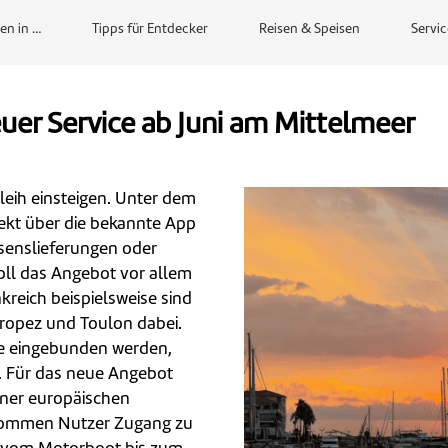
en in …
Tipps für Entdecker
Reisen & Speisen
Servic
euer Service ab Juni am Mittelmeer
rleih einsteigen. Unter dem
ekt über die bekannte App
ssenslieferungen oder
oll das Angebot vor allem
kreich beispielsweise sind
Tropez und Toulon dabei.
le eingebunden werden,
. Für das neue Angebot
iner europäischen
kommen Nutzer Zugang zu