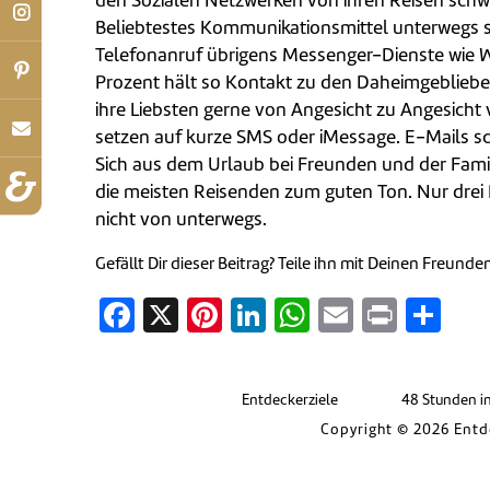
den Sozialen Netzwerken von ihren Reisen sch
Beliebtestes Kommunikationsmittel unterwegs
Telefonanruf übrigens Messenger-Dienste wie 
Prozent hält so Kontakt zu den Daheimgeblieb
ihre Liebsten gerne von Angesicht zu Angesicht v
setzen auf kurze SMS oder iMessage. E-Mails sc
Sich aus dem Urlaub bei Freunden und der Famil
die meisten Reisenden zum guten Ton. Nur drei 
nicht von unterwegs.
Gefällt Dir dieser Beitrag? Teile ihn mit Deinen Freunde
Facebook
X
Pinterest
LinkedIn
WhatsApp
Email
Print
Tei
Entdeckerziele
48 Stunden i
Copyright © 2026 Entd