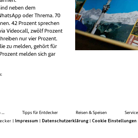
wärmen.
 sind neben dem
WhatsApp oder Threma. 70
enen. 42 Prozent sprechen
ia Videocall, zwölf Prozent
hreiben nur vier Prozent.
ie zu melden, gehört für
Prozent melden sich gar
n:
len
n …
Tipps für Entdecker
Reisen & Speisen
Servic
ecker |
Impressum
|
Datenschutzerklärung
|
Cookie Einstellungen