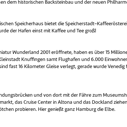
chen dem historischen Backsteinbau und der neuen Philharm
ischen Speicherhaus bietet die Speicherstadt-Kaffee­röstere
urde der Hafen einst mit Kaffee und Tee groß!
iniatur Wunderland 2001 eröffnete, haben es über 15 Millio
ie Kleinstadt Knuffingen samt Flughafen und 6.000 Einwohne
sind fast 16 Kilometer Gleise verlegt, gerade wurde Venedi
Landungsbrücken und von dort mit der Fähre zum Museumshaf
arkt, das Cruise Center in Altona und das Dockland ziehen
ötchen probieren. Hier genießt ganz Hamburg die Elbe.