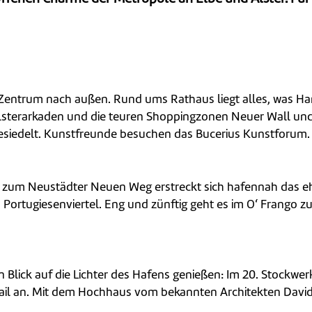
 Zentrum nach außen. Rund ums Rathaus liegt alles, was 
n Alsterarkaden und die teuren Shoppingzonen Neuer Wall u
gesiedelt. Kunstfreunde besuchen das Bucerius Kunstforum.
s zum Neustädter Neuen Weg erstreckt sich hafennah das e
s Portugiesenviertel. Eng und zünftig geht es im O‘ Frango 
Blick auf die Lichter des Hafens genießen: Im 20. Stockwerk
ail an. Mit dem Hochhaus vom bekannten Architekten David 