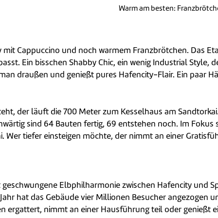
Warm am besten: Franzbrötch
city mit Cappuccino und noch warmem Franzbrötchen. Das Et
st. Ein bisschen Shabby Chic, ein wenig Industrial Style, d
 man draußen und genießt pures Hafencity-Flair. Ein paar Häu
steht, der läuft die 700 Meter zum Kesselhaus am Sandtorkai. 
nwärtig sind 64 Bauten fertig, 69 entstehen noch. Im Fokus
. Wer tiefer einsteigen möchte, der nimmt an einer Gratisfü
ant geschwungene Elbphilharmonie zwischen Hafencity und Sp
en Jahr hat das Gebäude vier Millionen Besucher angezogen
 ergattert, nimmt an einer Hausführung teil oder genießt ei