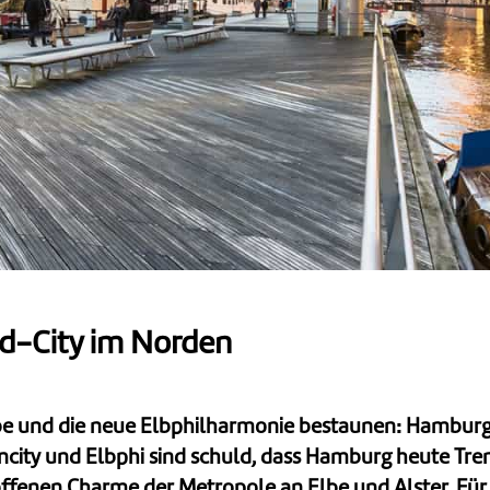
d-City im Norden
be und die neue Elbphilharmonie bestaunen: Hamburg ha
ity und Elbphi sind schuld, dass Hamburg heute Trend-
ffenen Charme der Metropole an Elbe und Alster. Für