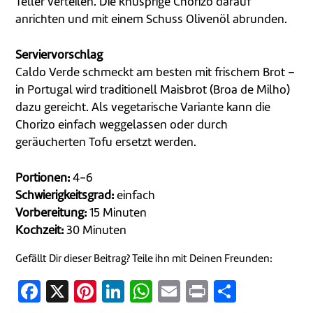
Teller verteilen. Die knusprige Chorizo darauf
anrichten und mit einem Schuss Olivenöl abrunden.
Serviervorschlag
Caldo Verde schmeckt am besten mit frischem Brot –
in Portugal wird traditionell Maisbrot (Broa de Milho)
dazu gereicht. Als vegetarische Variante kann die
Chorizo einfach weggelassen oder durch
geräucherten Tofu ersetzt werden.
Portionen:
4-6
Schwierigkeitsgrad:
einfach
Vorbereitung:
15 Minuten
Kochzeit:
30 Minuten
Gefällt Dir dieser Beitrag? Teile ihn mit Deinen Freunden:
Facebook
X
Pinterest
LinkedIn
WhatsApp
Email
Print
Teilen