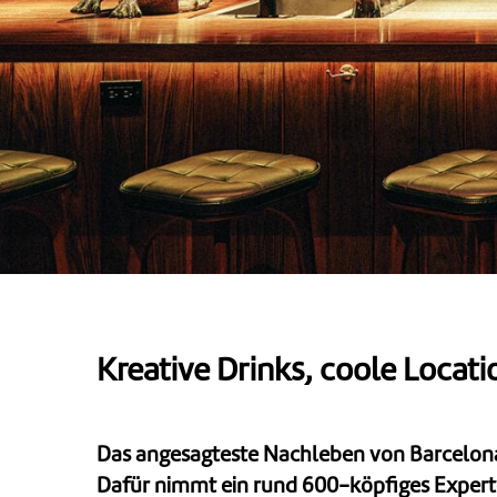
Kreative Drinks, coole Locati
Das angesagteste Nachleben von Barcelona b
Dafür nimmt ein rund 600-köpfiges Experte