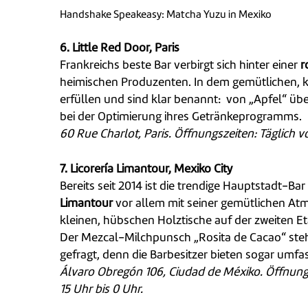
Handshake Speakeasy: Matcha Yuzu in Mexiko
6.
Little Red Door, Paris
Frankreichs beste Bar verbirgt sich hinter einer
r
heimischen Produzenten. In dem gemütlichen, kl
erfüllen und sind klar benannt: von „Apfel“ üb
bei der Optimierung ihres Getränkeprogramms.
60 Rue Charlot, Paris. Öffnungszeiten: Täglich vo
7. Licorería Limantour, Mexiko City
Bereits seit 2014 ist die trendige Hauptstadt-B
Limantour
vor allem mit seiner gemütlichen Atmo
kleinen, hübschen Holztische auf der zweiten Et
Der Mezcal-Milchpunsch „Rosita de Cacao“ steht
gefragt, denn die Barbesitzer bieten sogar umf
Álvaro Obregón 106, Ciudad de Méxiko. Öffnungs
15 Uhr bis 0 Uhr.