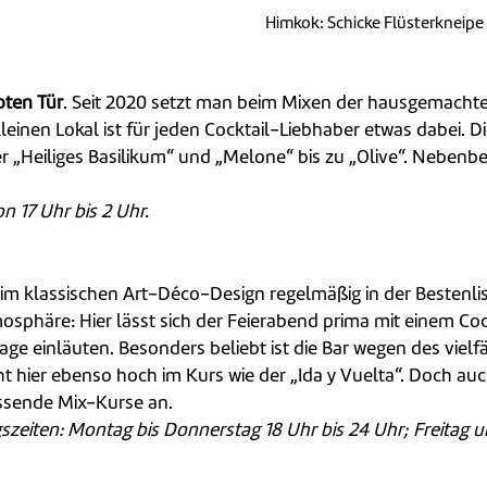
Himkok: Schicke Flüsterkneipe
oten Tür
. Seit 2020 setzt man beim Mixen der hausgemachte
einen Lokal ist für jeden Cocktail-Liebhaber etwas dabei. 
er „Heiliges Basilikum“ und „Melone“ bis zu „Olive“. Neben
n 17 Uhr bis 2 Uhr.
ar im klassischen Art-Déco-Design regelmäßig in der Bestenli
sphäre: Hier lässt sich der Feierabend prima mit einem Cock
age einläuten. Besonders beliebt ist die Bar wegen des vie
 hier ebenso hoch im Kurs wie der „Ida y Vuelta“. Doch auc
assende Mix-Kurse an.
zeiten: Montag bis Donnerstag 18 Uhr bis 24 Uhr; Freitag 