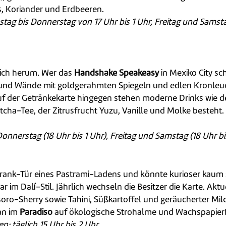
, Koriander und Erdbeeren.
nstag bis Donnerstag von 17 Uhr bis 1 Uhr, Freitag und Samst
sich herum. Wer das
Handshake Speakeasy
in Mexiko City sch
l und Wände mit goldgerahmten Spiegeln und edlen Kronleuc
f der Getränkekarte hingegen stehen moderne Drinks wie de
ha-Tee, der Zitrusfrucht Yuzu, Vanille und Molke besteht.
nerstag (18 Uhr bis 1 Uhr), Freitag und Samstag (18 Uhr bis 
schrank-Tür eines Pastrami-Ladens und könnte kurioser kaum
m Dalí-Stil. Jährlich wechseln die Besitzer die Karte. Aktu
ro-Sherry sowie Tahini, Süßkartoffel und geräucherter Milc
man im
Paradiso
auf ökologische Strohalme und Wachspapierb
: täglich 15 Uhr bis 2 Uhr.