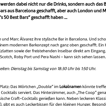
erden dabei nicht nur die Drinks, sondern auch das Ba
 Bars aus Barcelona geschafft, aber auch London und M
’s 50 Best Bars“ geschafft haben …
und Marc Álvarez ihre stylische Bar in Barcelona. Und schon 
inem modernen Barkonzept nach ganz oben geschafft. Ein H
tten sowie der freistehenden Inselbar direkt am Eingang. A
m Scotch, Roby Port und Pera Nashi – kann sich sehen lassen
iten: Dienstag bis Samstag von 18:30 Uhr bis 1:50 Uhr.
 Platz: Das Wörtchen „Double“ im
Lokalnamen
könnte treffe
 Cocktails serviert. Das Hinterzimmer, auch „The Coop“ gena
ische Craft-Cocktails genießen kann. Neben leckeren Klassi
), gibt es auch Leckerbissen für den kleinen Hunger. Beso