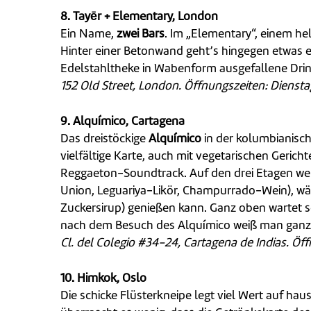
8. Tayēr + Elementary, London
Ein Name,
zwei Bars
. Im „Elementary“, einem he
Hinter einer Betonwand geht’s hingegen etwas e
Edelstahltheke in Wabenform ausgefallene Drinks
152 Old Street, London. Öffnungszeiten: Diensta
9. Alquímico, Cartagena
Das dreistöckige
Alquímico
in der kolumbianisch
vielfältige Karte, auch mit vegetarischen Geri
Reggaeton-Soundtrack. Auf den drei Etagen werd
Union, Leguariya-Likör, Champurrado-Wein), wäh
Zuckersirup) genießen kann. Ganz oben wartet s
nach dem Besuch des Alquímico weiß man ganz g
Cl. del Colegio #34-24, Cartagena de Indias. Öff
10. Himkok, Oslo
Die schicke Flüsterkneipe legt viel Wert auf ha