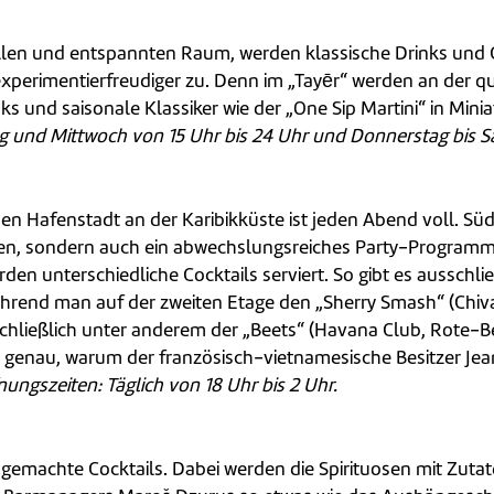
llen und entspannten Raum, werden klassische Drinks und C
xperimentierfreudiger zu. Denn im „Tayēr“ werden an der qu
 und saisonale Klassiker wie der „One Sip Martini“ in Minia
g und Mittwoch von 15 Uhr bis 24 Uhr und Donnerstag bis Sa
en Hafenstadt an der Karibikküste ist jeden Abend voll. Süd
chten, sondern auch ein abwechslungsreiches Party-Programm 
en unterschiedliche Cocktails serviert. So gibt es ausschl
rend man auf der zweiten Etage den „Sherry Smash“ (Chivas
chließlich unter anderem der „Beets“ (Havana Club, Rote-B
enau, warum der französisch-vietnamesische Besitzer Jean 
nungszeiten: Täglich von 18 Uhr bis 2 Uhr.
usgemachte Cocktails. Dabei werden die Spirituosen mit Zuta