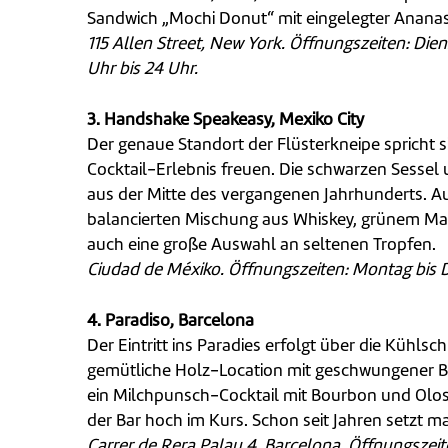
Sandwich „Mochi Donut“ mit eingelegter Ananas
115 Allen Street, New York. Öffnungszeiten: Die
Uhr bis 24 Uhr.
3. Handshake Speakeasy, Mexiko City
Der genaue Standort der Flüsterkneipe spricht 
Cocktail-Erlebnis freuen. Die schwarzen Sesse
aus der Mitte des vergangenen Jahrhunderts. Au
balancierten Mischung aus Whiskey, grünem Matc
auch eine große Auswahl an seltenen Tropfen.
Ciudad de Méxiko. Öffnungszeiten: Montag bis Don
4.
Paradiso, Barcelona
Der Eintritt ins Paradies erfolgt über die Kühl
gemütliche Holz-Location mit geschwungener Bar i
ein Milchpunsch-Cocktail mit Bourbon und Oloso
der Bar hoch im Kurs. Schon seit Jahren setzt 
Carrer de Rera Palau 4, Barcelona. Öffnungszeiten