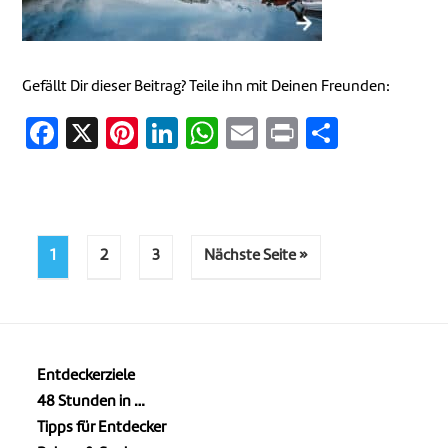
Gefällt Dir dieser Beitrag? Teile ihn mit Deinen Freunden:
Facebook
X
Pinterest
LinkedIn
WhatsApp
Email
Print
Teilen
1
2
3
Nächste Seite »
Entdeckerziele
48 Stunden in …
Tipps für Entdecker